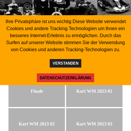
Ihre Privatsphäre ist uns wichtig Diese Website verwendet
Cookies und andere Tracking Technologien um Ihnen ein
Foto Galerien
besseres Internet-Erlebnis zu ermöglichen. Durch das
Surfen auf unserer Website stimmen Sie der Verwendung
von Cookies und anderen Tracking-Technologien zu.
2023 FIA Kart Weltmeisterschaft
Wackersdorf
VERSTANDEN
DATENSCHUTZERKLÄRUNG
Finale
Kart WM 2023 01
Kart WM 2023 02
Kart WM 2023 03