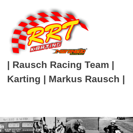
Zum
Inhalt
springen
| Rausch Racing Team |
Karting | Markus Rausch |
MENÜ