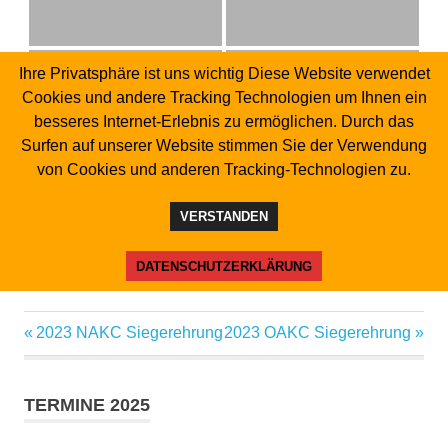
Ihre Privatsphäre ist uns wichtig Diese Website verwendet
Cookies und andere Tracking Technologien um Ihnen ein
adac ehrung 03
adac ehrung 04
besseres Internet-Erlebnis zu ermöglichen. Durch das
Surfen auf unserer Website stimmen Sie der Verwendung
von Cookies und anderen Tracking-Technologien zu.
adac ehrung 05
VERSTANDEN
DATENSCHUTZERKLÄRUNG
Vorheriger
2023 NAKC Siegerehrung
Nächster
2023 OAKC Siegerehrung
Beitragsnavigation
Beitrag:
Beitrag:
TERMINE 2025