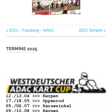
kerpen 08.22 05
Vorheriger
2022 – Fassberg – NAKC
Nächster
2022 Templin
Beitragsnavigation
Beitrag:
Beitrag:
TERMINE 2025