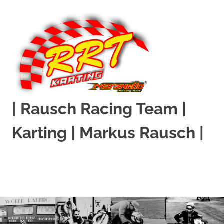
Zum
Inhalt
springen
| Rausch Racing Team |
Karting | Markus Rausch |
MENÜ